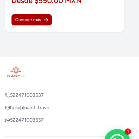
Desde $550.00 MXN
Conocer más
522471003537
hola@nantli.travel
522471003537